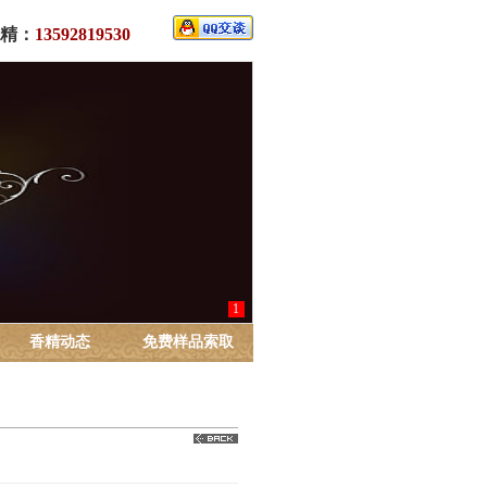
精：
13592819530
1
香精动态
免费样品索取