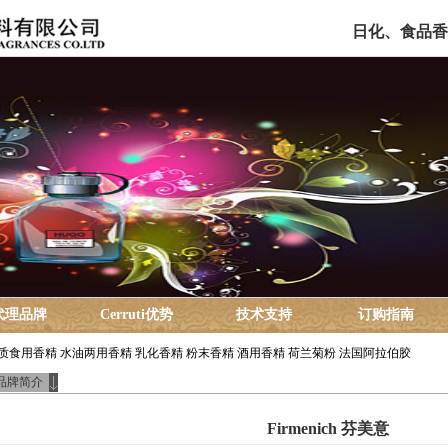
日化、食品香
代理品牌
Cerruti优势
技术支持
订购指南
质食用香精
水油两用香精
乳化香精
粉末香精
酒用香精
荷兰菊粉
法国阿拉伯胶
品牌简介
Firmenich 芬美意