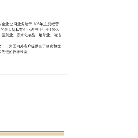
.公司业务始于1895年,主要经营
的最大型私有企业,占整个行业140亿
业、医药业、香水化妆品、烟草业、清洁
之一，为国内外客户提供富于创意和优
和先进的仪器设备。