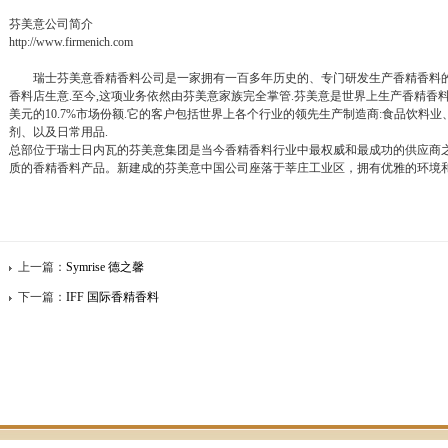
芬美意公司简介
http://www.firmenich.com
瑞士芬美意香精香料公司是一家拥有一百多年历史的、专门研发生产香精香料的企业
香料店生意.至今,这项业务依然由芬美意家族完全掌管.芬美意是世界上生产香精香料
美元的10.7%市场份额.它的客户包括世界上各个行业的领先生产制造商:食品饮料
剂、以及日常用品.
总部位于瑞士日内瓦的芬美意集团是当今香精香料行业中最权威和最成功的供应商
质的香精香料产品。新建成的芬美意中国公司座落于莘庄工业区，拥有优雅的环境
上一篇：
Symrise 德之馨
下一篇：
IFF 国际香精香料